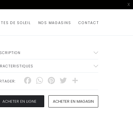
X
TTES DE SOLEIL
NOS MAGASINS
CONTACT
SCRIPTION
RACTERISTIQUES
Facebook
WhatsApp
Pinterest
Twitter
Share
RTAGER:
ACHETER EN LIGNE
ACHETER EN MAGASIN