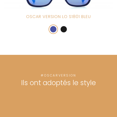
OSCAR VERSION LO S1801 BLEU
#OSCARVERSION
Ils ont adoptés le style