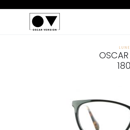
LUN
OSCAR 
18