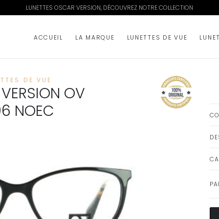
LUNETTES OSCAR VERSION, DÉCOUVREZ NOTRE COLLECTION
ACCUEIL
LA MARQUE
LUNETTES DE VUE
LUNE
ETTES DE VUE
VERSION OV
06 NOEC
CO
DE
CA
PA