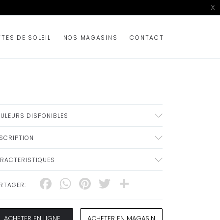
X
TTES DE SOLEIL
NOS MAGASINS
CONTACT
ULEURS DISPONIBLES
SCRIPTION
RACTERISTIQUES
Facebook
WhatsApp
Pinterest
Twitter
Share
RTAGER:
ACHETER EN LIGNE
ACHETER EN MAGASIN