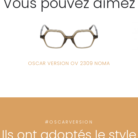
Vous pouvez aimez
OSCAR VERSION OV 2309 NOMA
#OSCARVERSION
Ils ont adoptés le style