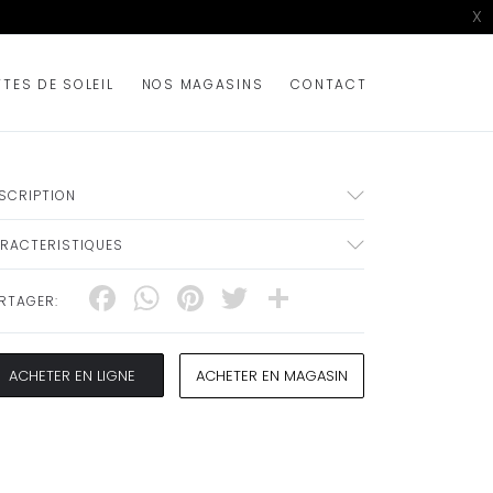
X
TTES DE SOLEIL
NOS MAGASINS
CONTACT
SCRIPTION
RACTERISTIQUES
Facebook
WhatsApp
Pinterest
Twitter
Share
RTAGER:
ACHETER EN LIGNE
ACHETER EN MAGASIN