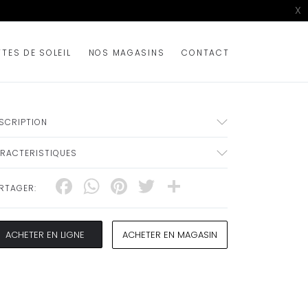
X
TTES DE SOLEIL
NOS MAGASINS
CONTACT
SCRIPTION
RACTERISTIQUES
Facebook
WhatsApp
Pinterest
Twitter
Share
RTAGER:
ACHETER EN LIGNE
ACHETER EN MAGASIN