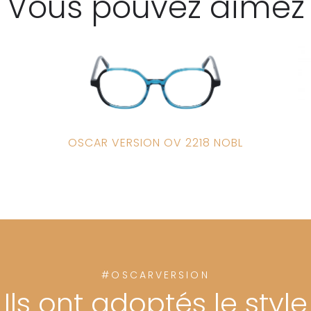
Vous pouvez aimez
OSCAR VERSION OV 2218 NOBL
#OSCARVERSION
Ils ont adoptés le style