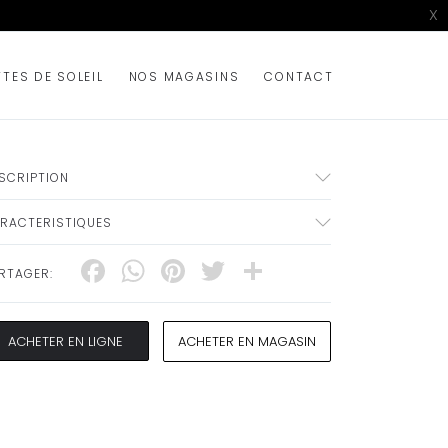
X
TTES DE SOLEIL
NOS MAGASINS
CONTACT
SCRIPTION
RACTERISTIQUES
Facebook
WhatsApp
Pinterest
Twitter
Share
RTAGER:
ACHETER EN LIGNE
ACHETER EN MAGASIN