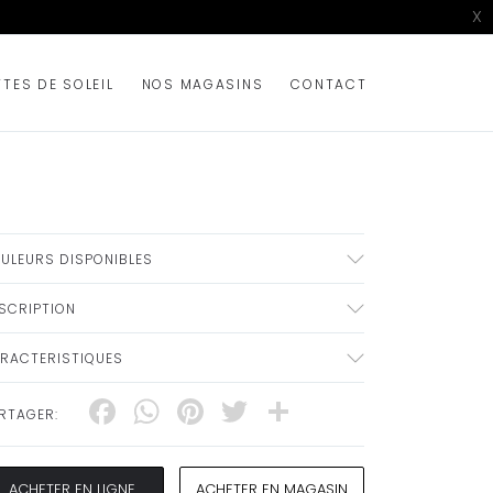
X
TTES DE SOLEIL
NOS MAGASINS
CONTACT
ULEURS DISPONIBLES
SCRIPTION
RACTERISTIQUES
Facebook
WhatsApp
Pinterest
Twitter
Share
RTAGER:
ACHETER EN LIGNE
ACHETER EN MAGASIN