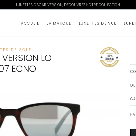
LUNETTES OSCAR VERSION, DÉCOUVREZ NOTRE COLLECTION
ACCUEIL
LA MARQUE
LUNETTES DE VUE
LUNE
TES DE SOLEIL
VERSION LO
07 ECNO
CO
DE
CA
PA